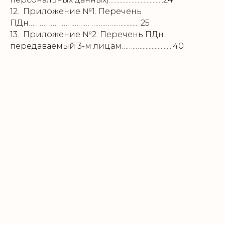
12.
Приложение №1. Перечень
ПДн
…………………………… …….………............ 25
13.
Приложение №2. Перечень ПДн
передаваемый 3-м лицам
……..….....................40