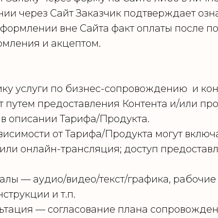
ии через Сайт Заказчик подтверждает озн
 оформлении вне Сайта факт оплаты после п
омления и акцептом.
чику услуги по бизнес-сопровождению и ко
т путем предоставления Контента и/или пр
и в описании Тарифа/Продукта.
висимости от Тарифа/Продукта могут включат
ли онлайн-трансляция; доступ предоставля
ы — аудио/видео/текст/графика, рабочие те
струкции и т.п.
ьтация — согласование плана сопровождени