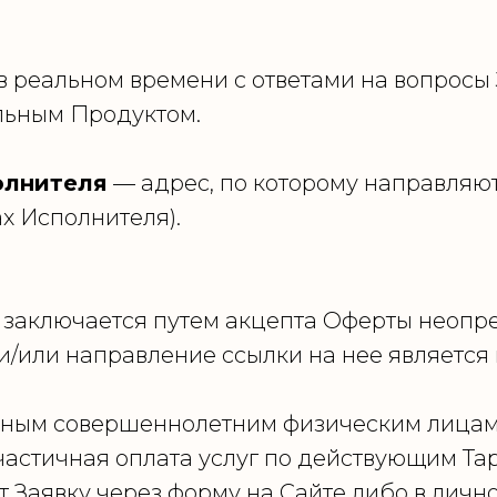
 реальном времени с ответами на вопросы З
льным Продуктом.
олнителя
— адрес, по которому направляю
ах Исполнителя).
 и заключается путем акцепта Оферты неопр
 и/или направление ссылки на нее являет
обным совершеннолетним физическим лицам
частичная оплата услуг по действующим Та
ет Заявку через форму на Сайте либо в личн