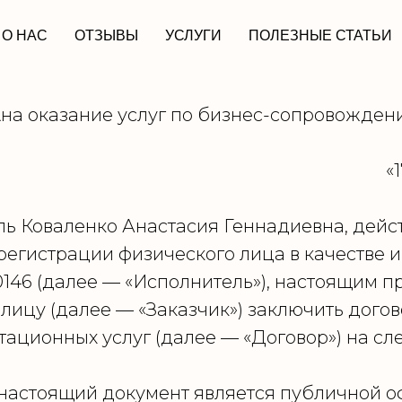
О НАС
ОТЗЫВЫ
УСЛУГИ
ПОЛЕЗНЫЕ СТАТЬИ
А
на оказание услуг по бизнес-сопровожден
, «17» ноября 2
 Коваленко Анастасия Геннадиевна, дейс
 регистрации физического лица в качестве
46 (далее — «Исполнитель»), настоящим п
ицу (далее — «Заказчик») заключить догов
ационных услуг (далее — «Договор») на сл
 РФ настоящий документ является публичной