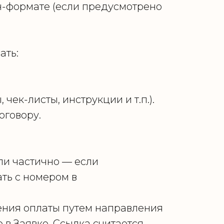
н-формате (если предусмотрено
ать:
ек-листы, инструкции и т.п.).
оговору.
или частично — если
ать с номером в
пления оплаты путем направления
е в Заявке. Ссылка считается