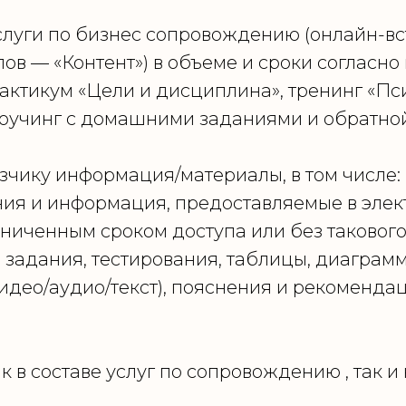
луги по бизнес сопровождению (онлайн-вс
ов — «Контент») в объеме и сроки согласн
практикум «Цели и дисциплина», тренинг «П
коучинг с домашними заданиями и обратной
чику информация/материалы, в том числе:
 и информация, предоставляемые в элект
раниченным сроком доступа или без такового
адания, тестирования, таблицы, диаграммы,
део/аудио/текст), пояснения и рекоменда
 в составе услуг по сопровождению , так и