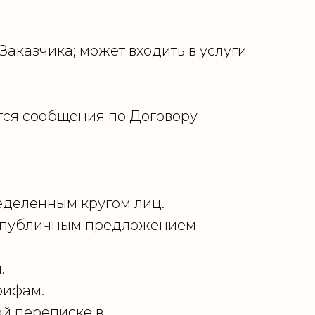
аказчика; может входить в услуги
тся сообщения по Договору
еделенным кругом лиц.
ся публичным предложением
.
рифам.
ой переписке в