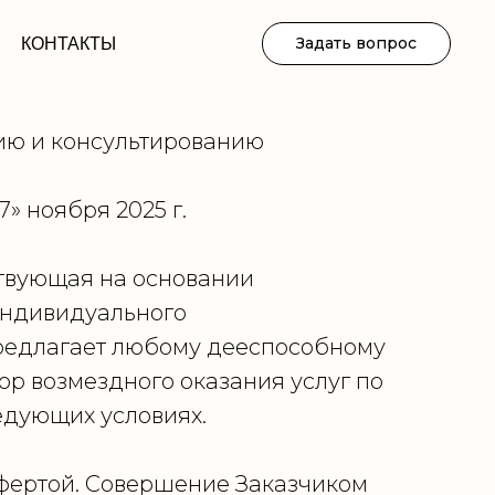
Задать вопрос
КОНТАКТЫ
ию и консультированию
025 г.
твующая на основании
 индивидуального
редлагает любому дееспособному
ор возмездного оказания услуг по
едующих условиях.
 офертой. Совершение Заказчиком