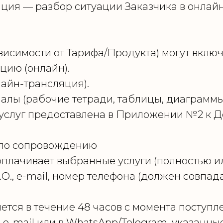
ция — разбор ситуации Заказчика в онлай
ависимости от Тарифа/Продукта) могут включ
цию (онлайн).
лайн-трансляция).
лы (рабочие тетради, таблицы, диаграммы, ч
 услуг предоставлена в Приложении №2 к Д
г по сопровождению
и оплачивает выбранные услуги (полностью 
О., e-mail, номер телефона (должен совпад
ляется в течение 48 часов с момента посту
а e-mail или в WhatsApp/Telegram, указанны