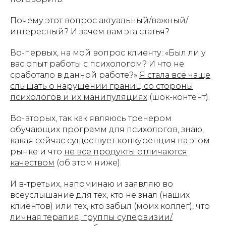
Почему этот вопрос актуальный/важный/
интересный? И зачем вам эта статья?
Во-первых, на мой вопрос клиенту: «Был ли у
вас опыт работы с психологом? И что не
сработало в данной работе?»
Я стала всё чаще
слышать о нарушении границ со стороны
психологов и их манипуляциях
(шок-контент).
Во-вторых, так как являюсь тренером
обучающих программ для психологов, знаю,
какая сейчас существует конкуренция на этом
рынке и что
не все продукты отличаются
качеством
(об этом ниже).
И в-третьих, напоминаю и заявляю во
всеуслышание для тех, кто не знал (наших
клиентов) или тех, кто забыл (моих коллег), что
личная терапия, группы супервизии/