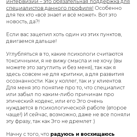
интервизии – это обязательная поддержка для
специалистов данного профиля!
Особенно
для тех кто «всё знает и всё может». Вот это
новость, да?!
Если вас зацепил хоть один из этих пунктов,
двигаемся дальше!
Углубляться в то, какие психологи считаются
токсичными, я не вижу смысла и не хочу (вы
можете это загуглить и без меня), так как я
здесь совсем не для критики, а для развития
осознанности. Как у коллег, так и у клиентов.
Для меня это понятие про то, что специалист
или забыл по каким-либо причинам про
этический кодекс, или его Эго очень
нуждается в психологической работе (второе
чаще!) И сейчас, возможно, даже не все поняли
эту фразу, так как Эго не дремлет :)
Начну с того, что
радуюсь и восхищаюсь